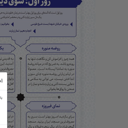
اط
با