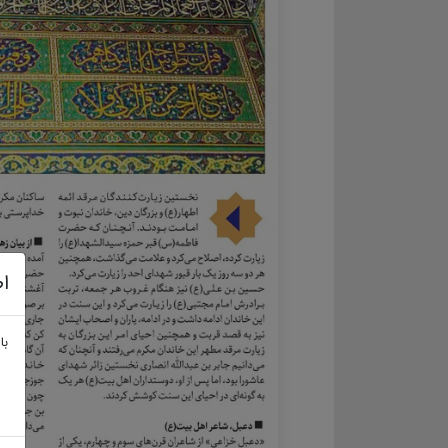
اط
با