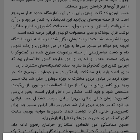
۱۱ نفر از آن‌ها از خراسان رضوی هستند.
حسن نوری‌زاده گفت: پاویون ایران در این نمایشگاه حدود هزار مترمربع
است که از جمله غرفه‌های پربازدید این نمایشگاه به شمار می‌رود و در آن
ماشین‌آلات راه‌سازی و حفر تونل، محصولات کشاورزی، لوازم خانگی،
نوشت‌افزار، پوشاک و سایر محصولات تولیدی ایرانی عرضه شده است.
وی با اشاره به نشست‌ها و دیدارهای برگزار شده در حاشیه این نمایشگاه
افزود: رفع موانع در مبادی مرزها به ویژه در مرز دوغارون، واردات قانونی
دام و کشت فراسرزمینی از جمله موضوعات مطرح شده در گفت‌وگو با
وزرای صنعت، معدن و تجارت و امور خارجه کشور افغانستان بود که
اجرایی شدن این گفت‌وگوها نیاز به انعقاد تفاهم‌نامه‌های مشترک دارد.
نوری‌زاده درباره رفع مشکلات رانندگان در مرز دوغارون توضیح داد: در
حوزه تردد در مبادی مرزی مشترک به‌ ویژه دوغارون مقرر شد یک مسیر
ویژه برای کامیون‌های خالی که از مرز اسلام‌قلعه به دوغارون بازمی‌گردند،
مشخص شود و باید گفت مشکل در داخل ایران است؛ یعنی بازرسی
کامیون‌ها زمان خیلی زیادی می‌برد و این موجب تشکیل صف طولانی
می‌شود که در حوزه مرزی قرار شد ضمن در نظر گرفتن مسیر جدا برای
کامیون‌های خالی، اگر با انباشت تعداد کامیون‌ها مواجه بودیم، ساعت
کاری گمرک مرزی حتی در روزهای تعطیل افزایش یابد.
معاون هماهنگی امور اقتصادی استانداری خراسان رضوی ادامه داد:
همچنین در این گفت‌وگوها موضوعات رانندگان ایرانی که در گمرک
اسلام‌قلعه نمی‌توانستند در داخل کامیون استراحت کنند و در بیرون هم