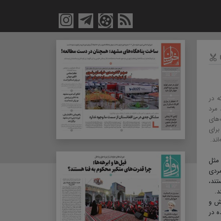
ه در
مرد
‌های
برای
ند.
 مثل
مردی
تند،
د.
مش و
ه در