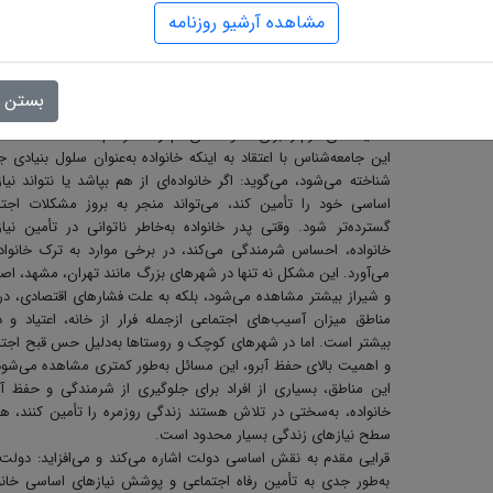
برای حل این مشکلات، فرهنگ‌سازی و آگاهی‌بخشی تنها زمانی م
مشاهده آرشیو روزنامه
خواهد بود که اولویت اصلی دولت و نهادهای اجتماعی، حمایت
خانواده‌ها و بهبود وضعیت معیشتی آن‌ها باشد. این فرایند باید با ار
سطح رفاه اجتماعی آغاز شود؛ به این معنی که دولت باید از طریق و
بستن
تعاون کار و رفاه اجتماعی، به تأمین نیازهای اولیه خانوارها پرداخ
حمایت‌های لازم را برای خانواده‌های کم‌درآمد فراهم کند.
این جامعه‌شناس با اعتقاد به اینکه خانواده به‌عنوان سلول بنیادی ج
شناخته می‌شود، می‌گوید: اگر خانواده‌ای از هم بپاشد یا نتواند نیا
اساسی خود را تأمین کند، می‌تواند منجر به بروز مشکلات اجتم
گسترده‌تر شود. وقتی پدر خانواده به‌خاطر ناتوانی در تأمین نیا
خانواده، احساس شرمندگی می‌کند، در برخی موارد به ترک خانواد
می‌آورد. این مشکل نه تنها در شهرهای بزرگ مانند تهران، مشهد، اص
و شیراز بیشتر مشاهده می‌شود، بلکه به علت فشارهای اقتصادی، در
مناطق میزان آسیب‌های اجتماعی ازجمله فرار از خانه، اعتیاد و 
بیشتر است. اما در شهرهای کوچک و روستاها به‌دلیل حس قبح اجت
و اهمیت بالای حفظ آبرو، این مسائل به‌طور کمتری مشاهده می‌شود
این مناطق، بسیاری از افراد برای جلوگیری از شرمندگی و حفظ آ
خانواده، به‌سختی در تلاش‌ هستند زندگی روزمره را تأمین کنند، ه
سطح نیازهای زندگی بسیار محدود است.
قرایی مقدم به نقش اساسی دولت اشاره می‌کند و می‌افزاید: دولت 
به‌طور جدی به تأمین رفاه اجتماعی و پوشش نیازهای اساسی خانو