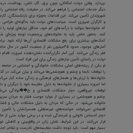
بپردازد. وقتی دولت امکاناتی چون برق، گاز، تلفن، بهداشت، درم
دیگر خدمات اجتماعی را فراهم می‌کند، در حقیقت رفاه اجتماعی را 
شهروندان تأمین می‌کند. این اقدامات به‌ویژه برای بازنشستگان، کارم
و کارگران ضروری است. سیاست‌های دولت باید به‌گونه‌ای طراحی 
که خانواده‌ها بتوانند با درآمدهای کم خود، حداقل نیازهای اولیه را ت
کنند. به‌طور خاص باید به خانواده‌های پرجمعیت توجه ویژه‌ای ش
کمک‌های بیشتری برای رفع مشکلات اقتصادی آن‌ها ارائه شود. بر
آمارهای موجود، حدود ۳۵میلیون نفر از جمعیت کشور در حال ح
فقر زندگی می‌کنند. این آمار نگران‌کننده نشان‌دهنده ضرورت اقدام 
دولت در راستای تأمین نیازهای زندگی برای این افراد است. ‌
او یکی از ریشه‌های اصلی مشکلات خانوادگی و اجتماعی در جامعه ا
را توقعات نابجا و چشم و هم‌چشمی‌ها می‌داند و بیان می‌کند: در گذ
خانواده‌ها با ارزش‌ها و هنجارهای فرهنگی و زندگی ساده کنار می‌آم
اما امروزه بسیاری از خانواده‌ها به دلیل مقایسه خود با دیگران و د
توقعات غیرواقعی، دچار مشکلات اقتصادی و خ��نوادگی می‌شو
چشم و هم‌چشمی در بسیاری از موارد موجب فشار به مردان سرپ
خانواده‌ می‌شود. در حالی که مردان به دلیل مشکلات مالی و فشا
اقتصادی نمی‌توانند خواسته‌های غیرمنطقی همسرانشان را تأمین ک
دچار احساس ناتوانی و شرمندگی شده و در برخی موارد حتی از خان
فرار می‌کنند. در این شرایط، نقش زنان در واقع‌بینی و کاهش تو
بسیار مهم است. باید توجه داشت مقایسه‌های نادرست و تفاخر اجت