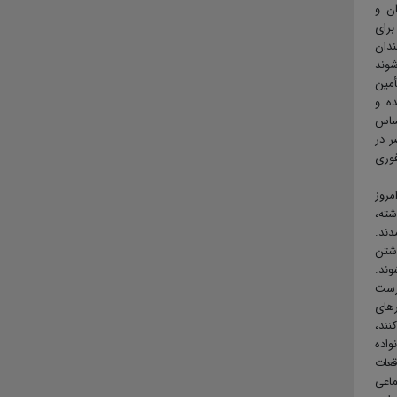
ان و
برای
ندان
شوند
أمین
ده و
اساس
اضر در
فوری
مروز
شته،
دند.
اشتن
ند.
رست
رهای
نند،
واده
قعات
ماعی