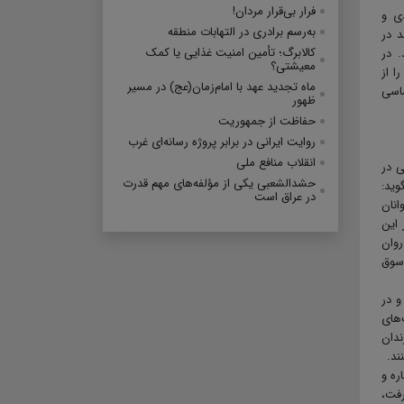
فرار بی‌قرار مردان!
دی و
به‌رسم برادری در التهابات منطقه
د در
کالابرگ؛ تأمین امنیت غذایی یا کمک
. در
معیشتی؟
ا از
ماه تجدید عهد با امام‌زمان(عج) در مسیر
ساسی
ظهور
حفاظت از جمهوریت
روایت ایرانی در برابر پروژه رسانه‌ای غرب
انقلاب منافع ملی
ی در
حشدالشعبی یکی از مؤلفه‌های مهم قدرت
وید:
در عراق است
انان
 این
روان
 سوق
و در
‌های
ندان
ند.
ره و
رفت،