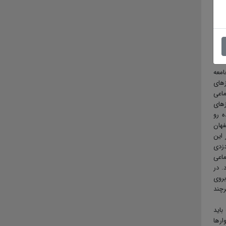
ؤثر
 از
تقای
زارت
ته و
امعه
زهای
اعی
زهای
ه رو
فهان
 این
دزدی
ماعی
. در
بروی
رچند
باید
ارها