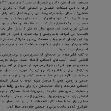
مشخص شد از میان 
آن‌ها به دلیل مشکلات اقتصادی و اجتماعی، اقدام به برقراری ر
نامشروع با مردان بیگانه کرده بودند. این زنان به دنبال یافتن راهی 
بهبود شرایط زندگی خود و افزایش درآمد، به این روابط رو آورده بو
همچنین در یک تحقیق دیگر که درباره ۱۵۰ دختر
نزدیکی تهران انجام شد، نتایج نشان داد یکی از دلایل اصلی رفتا
نامناسب این گروه‌ها، بدسرپرستی و نبود نظارت و کنترل در خانواد
بود. این فرزندان در مواجهه با مشکلات روحی و خانوادگی به دنبال فرا
خانه و یافتن روابط خارج از خانواده می‌افتادند که در نهایت منج
آسیب‌های بیشتر می‌شد.
به گفته قرایی‌مقدم، در جامعه‌ای که بدسرپرستی و بی‌سرپرستی ر
افزایش است، آسیب‌های اجتماعی ازجمله اعتیاد، روابط نادرس
بزهکاری در میان فرزندان شایع‌تر می‌شود. او تصریح می‌کند: بی‌ت
به نیازهای روانی و عاطفی فرزندان و نبود یک سرپرست مسئول، 
می‌شود این افراد در دام افراد سودجو گرفتار و در نهایت آسیب
جسمی و روحی زیادی را متحمل شوند. توجه به مسائل اقتصاد
اجتماعی خانواده‌ها و ارائه حمایت‌های لازم برای پایداری روابط خانو
و حمایت از سرپرستان خانواده از ضروریات است. مسئولان و نها
اجتماعی باید تدابیر ویژه‌ای برای پیشگیری از بدسرپرستی و ارائه خ
حمایتی برای خانواده‌ها درنظر داشته باشند تا از بروز آسیب‌های اجت
جلوگیری شده و سلامت روانی و اجتماعی خانواده‌ها حفظ شود.