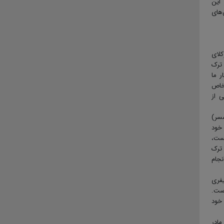
 این
‌های
کلای
 ترک
ر ما
 خاص
ی از
مسر)
خود
ست،
ترک
نجام
یفری
ست.
خود
مادر