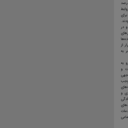
۸۶۰ زن شوهردار در مدت ۶ ماه، حدود ۳۳ درصد
وابط
برای
دند.
 و ۱۵۰ پسر بود و در
رهای
ه‌ها
ر از
ر به
و به
ت و
وجهی
موجب
‌های
ی و
ادگی
دهای
دمات
ماعی