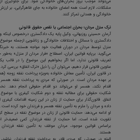
می‌تواند موجب بروز بحران‌های خانوادگی شود. برای جلوگیری از
مشکلات، لازم است همه اعضای خانواده به جای ظاهرگرایی، بر ارزش
خانوادگی و همدلی تمرکز کنند.
ترک منزل مردان؛ بحران اجتماعی یا نقص حقوق قانونی
آرمان حسینی روزبهانی، وکیل پایه یک دادگستری درخصوص اینکه و
دادگستری با مسائل و اختلافات خانوادگی و زناشویی ازجمله موضوع
منزل توسط مردان در دوران فعالیت خود مواجه هستند، به خبرنگا
می‌گوید: برپایه قوانین ایران، اصطلاح «فرار مردان از منزل» به‌طور
تعریف قانونی ندارد، اما اگر بخواهیم این موضوع را در قالب یک
عناوین قانونی قرار دهیم، می‌توان آن را ذیل «ترک انفاق» بررسی کرد.
در قانون ایران، تأمین معاش خانواده به‌ویژه پرداخت نفقه زوجه (ه
بر عهده مردان است. در صورتی که مردی به پرداخت نفقه همسر 
اقدام نکند، همسر او می‌تواند دو اقدام حقوقی انجام دهد. نخ
شکایت حقوقی برای مطالبه نفقه و دوم شکایت کیفری با موضوع 
انفاق. قانون‌گذار برای حمایت از زنان در این زمینه اقدامات کیفری ا
داده و مردان را ملزم به تأمین نفقه همسر و فرزندان خود کرده است.
او ادامه می‌دهد: حمایت قانونی از زنان در موضوع نفقه در سطح ک
تقویت شده است، اما حمایت از نفقه فرزندان کمی ضعیف‌تر ا
براساس قوانین موجود، مردان موظف به تأمین نفقه فرزندان 
هستند.
البته در صورتی که مردی قادر به پرداخت نفقه فرزندان نباشد، 