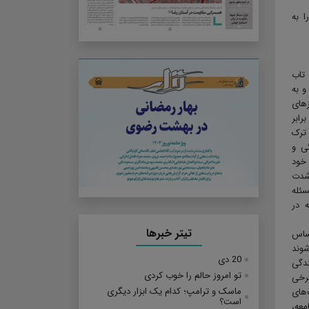
 به
 تاب
و به
زهای
رابر
 ترک
گی و
 خود
‌شدت
سئله
 در
تیتر خبرها
حساس
شوند
20 دی
ندگی
تو امروز حالم را خوب کردی
برخی
ماسک و ترامپ؛ کدام یک ابزار دیگری
‌های
است؟
معه،