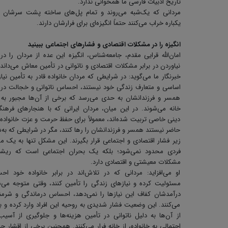
تاریخ ادبیات فارسی ما همخوانی ندارد.
مردانی که یک‌شبه می‌روند و تمام پل‌های ساخته پشت سرشان را
یکباره خراب می‌کنند حتماً انگیزه‌ای برای فرارشان دارند.
انگیزه را در مشکلات اقتصادی و فشارهای اجتماعی ببینید
امان‌الله قرایی مقدم، جامعه‌شناس، انگیزه این عده از مردان را در
نیاوردن در برابر مشکلات اقتصادی و ناتوانی در تأمین معاش می‌داند 
خبرنگار ما می‌گوید: در شرایطی که مردان خانواده قادر به تأمین نیا
اساسی و متعارف زندگی خود نیستند، احساس ناتوانی و خجالت در ب
همسر و فرزندانشان به حدی می‌رسد که برخی از آن‌ها مجبور به
خانه می‌شوند. در این میان، مردان ایرانی که با هنجارهای فرهن
دینی خاصی تربیت شده‌اند، معمولاً برای حفظ حرمت و عزت خانواده
حاضر نیستند همسر و فرزندانشان را رها کنند، مگر در شرایطی که به
زیر فشار اقتصادی و اجتماعی قرار بگیرند. این مشکل تنها به یک م
فردی محدود نمی‌شود؛ بلکه یک بحران اجتماعی است که ریشه
مشکلات معیشتی و اقتصادی دارد.
او می‌افزاید: مردانی که در تلاش‌اند در برابر خانواده‌ خود ا
مسئولیت کرده و نیازهای زندگی را تأمین کنند، وقتی متوجه می‌
درآمدشان کفاف این نیازها را نمی‌دهد، احساس درماندگی و شرم
می‌کنند. این وضعیت فشار شدیدی به روحیه این افراد وارد کرده و 
از آن‌ها به دلیل ناتوانی در تأمین هزینه‌ها و جلوگیری از آسیب
احتمالی به خانواده، از خانه فرار می‌کنند. همچنین برخی از اقشار جا