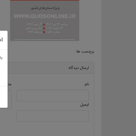
اط
برچسب ها :
با
ارسال دیدگاه
نام
متن دید
ایمیل