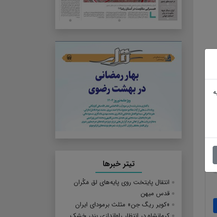
ه
تیتر خبرها
انتقال پایتخت روی پایه‌های لق مَکُران
قدس میهن
«کویر ریگ جن» مثلث برمودای ایران
کرمانشاه در انتظار راه‌اندازی بندر خشک