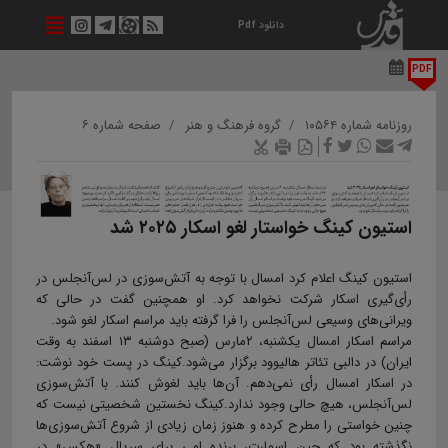
دانلود Pdf
PDF
روزنامه شماره ۱۰۵۶۴
گروه فرهنگ و هنر
صفحه شماره ۶
استیون کینگ خواستار لغو اسکار ۲۰۲۵ شد
استیون کینگ اعلام کرد امسال با توجه به آتش‌سوزی در لس‌آنجلس در
رأی‌گیری اسکار شرکت نخواهد کرد. او همچنین گفت در حالی که
ویرانی‌های وسیعی لس‌آنجلس را فرا گرفته باید مراسم اسکار لغو شود.
مراسم اسکار امسال یکشنبه، ۲مارس (صبح دوشنبه ۱۳ اسفند به وقت
ایران) در دالبی تئاتر هالیوود برگزار می‌شود.کینگ در پست خود نوشت:
در اسکار امسال رأی نمی‌دهم. آن‌ها باید لغوش کنند. با آتش‌سوزی
لس‌آنجلس، هیچ حالی وجود ندارد.کینگ نخستین شخصیتی نیست که
چنین خواستی را مطرح کرده و هنوز زمان زیادی از شروع آتش‌سوزی‌ها
نگذشته بود که جین اسمارت، برنده امی برای سریال «هکس» در