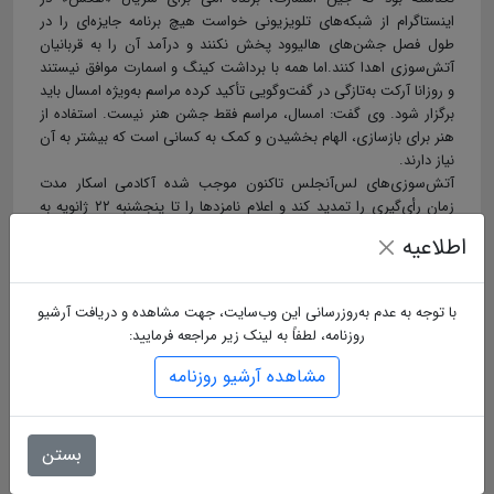
اینستاگرام از شبکه‌های تلویزیونی خواست هیچ برنامه جایزه‌ای را در
طول فصل جشن‌های هالیوود پخش نکنند و درآمد آن را به قربانیان
آتش‌سوزی اهدا کنند.اما همه با برداشت کینگ و اسمارت موافق نیستند
و روزانا آرکت به‌تازگی در گفت‌وگویی تأکید کرده مراسم به‌ویژه امسال باید
برگزار شود. وی گفت: امسال، مراسم فقط جشن هنر نیست. استفاده از
هنر برای بازسازی، الهام بخشیدن و کمک به کسانی است که بیشتر به آن
نیاز دارند.
آتش‌سوزی‌های لس‌آنجلس تاکنون موجب شده آکادمی اسکار مدت
زمان رأی‌گیری را تمدید کند و اعلام نامزدها را تا پنجشنبه ۲۲ ژانویه به
تعویق اندازد.
اطلاعیه
برچسب ها :
با توجه به عدم به‌روزرسانی این وب‌سایت، جهت مشاهده و دریافت آرشیو
روزنامه، لطفاً به لینک زیر مراجعه فرمایید:
ارسال دیدگاه
مشاهده آرشیو روزنامه
نام
بستن
ایمیل