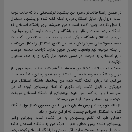
مشغول به کار خواهد شد.
در همین راستا طالب‌لو درباره این پیشنهاد توضیحاتی داد که جالب توجه
است. دروازه‌بان سابق استقلال درباره اینکه گفته شده او پیشنهاد استقلال
را قبول نکرده، چنین گفته است:« من همیشه برای باشگاه استقلال که
باشگاه خودم هست و قلباً ابن باشگاه را دوست دارم، آرزوی موفقیت
می‌کنم. استقلال باشگاه بزرگی است و باید همواره نتایجی بگیرد که
موجب خوشحالی هوادارانش باشد.من نتایج استقلال را دنبال می‌کنم و
از اینکه می‌بینم تیم وضعیت چندان خوبی ندارد، ناراحت هستم. دوست
دارم استقلال به سرعت در مسیر صعود قرار بگیرد و به صف مدعیان
بازگردد.»
وحید طالب‌لو ادامه داد:« این مقدمه را گفتم که بدانید با وجود دوری از
ایران و باشگاه محبوبم همچنان با عشق و علاقه درباره این باشگاه صحبت
می‌کنم. اما درباره اینکه گفته شده من پیشنهاد باشگاه استقلال برای
مربیگری را قبول نکردم باید بگویم که اصلاً پیشنهادی نبوده که من
بخواهم آن را رد کنم. من هیچ پیشنهادی از باشگاه استقلال دریافت
نکردم و این مسائل مورد تأیید من نیست».
از طالب‌لو پرسیدیم پس ماجرای خبری با این مضمون که از قول او گفته
شده به استقلال نمی‌آیم چیست که او این پاسخ را داد:
«همان طور که گفتم پیشنهادی به من نشده است. بنابراین وقتی
پیشنهادی نشده پس جوابی هم از طرف من به باشگاه استقلال نرفته
است. این خبرها صحت ندارد. اگر صحبتی با باشگاه استقلال کرده بودم،