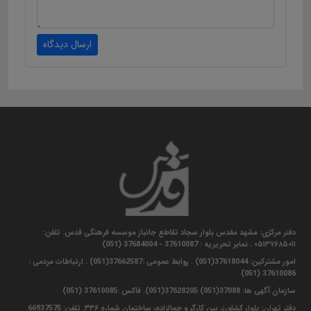
ارسال دیدگاه
دفتر مرکزی: مشهد مقدس بلوار سجاد تقاطع جانباز موسسه فرهنگی قدس. تلفن:
۰۵۱۳۷۶۸۵۰۱۱ . نمابر تحریریه : 37610087 - 37684004 (051)
امور مشترکین: 37618044(051) . روابط عمومی :37662587(051) . ارتباطات مردمی :
37610086 (051)
سازمان آگهی ها: 37088(051) 37628205(051). فاکس :37610085 (051)
دفتر تهران: بلوار کشاورز، بین کارگر و جمالزاده، ساختمان شماره ۳۳۶. تلفن: 66937575