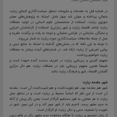
سید مصطفی فاطمی نسب
در شماره قبل به مقدمات و ملزومات تحقق سیاست‌گذاری لایه‌ای زیارت
متعالی پرداخته و عنوان شد چهار عامل: استناد به پژوهش‌های معتبر
حوزوی زیارت، استفاده از متخصصان علوم انسانی در تولید مضافات
زیارت (مانند اقتصاد زیارت و شهر زیارتی)، استفاده از کارشناسان اجرایی
و نخبگان سازمانی در طراحی عملیاتی و توجه به رفت و برگشت نظریه و
عمل از جمله ملاحظات سیاست‌گذاری حوزه زیارت به شمار می‌روند.
با توجه به این نکته که در بخش‌های گذشته با استناد به منابع دینی و
روایی تعریفی از زیارت ارائه شد، در شماره‌های آینده بیشتر به مضافات
زیارت خواهیم پرداخت.
مفهوم کلیدی و زیربنایی زیارت در تعریف بدست آمده «عهد» است و
طبیعتاً همین مفهوم زیربنایی باید در مضافات زیارت هم دال مرکزی
گفتمان اقتصاد، شهر و فرهنگ زیارت باشد.
شهر، مقدمه زیارت
شهر هم مقدمه عهد، هم تقویت‌کننده و هم تثبیت‌کننده آن است. مقدمه
آن است از این نظر که اساساً محیط بر زیارت است و در تحقق عمل
زیارت با هر معنایی به طور مستقیم اثرگذار است؛ یعنی زائر پیش از آنکه
به حرم مطهر برسد، لاجرم باید از شهر عبور کند و در این عبور، شهر در
تقویت یا تضعیف حس و حال زیارت او اثرگذار است.
از زمان تصمیم بر زیارت تا هنگام مشاهده حرم مطهر، زائر در عالم درون