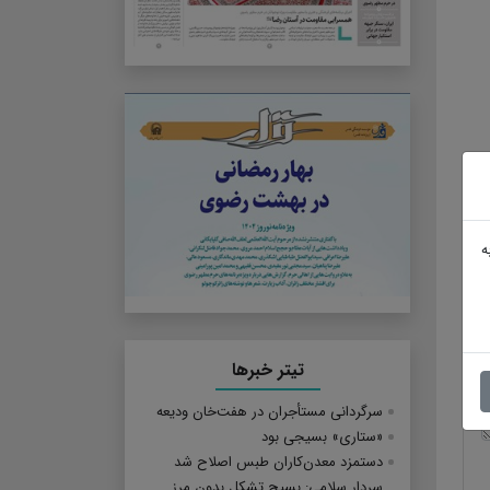
ه
تیتر خبرها
سرگردانی مستأجران در هفت‌خان ودیعه
«ستاری» بسیجی بود
دستمزد معدن‌کاران طبس اصلاح شد
سردار سلامی: بسیج تشکل بدون مرز