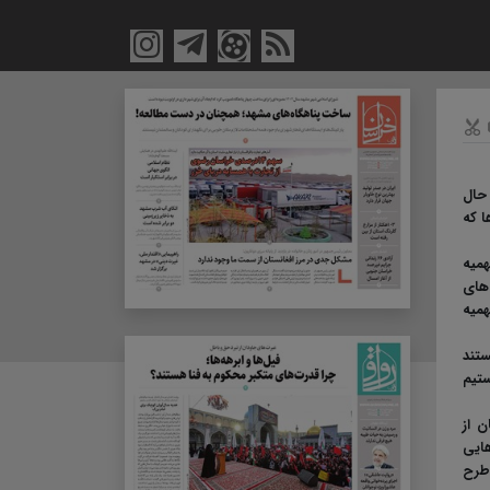
حال
 که
همیه
یری‌های
همیه
تند
هستیم
ین استان از
ایی
 طرح