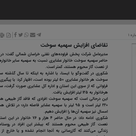
ه ۱
تقاضای افزایش سهمیه سوخت
مدیرعامل شرکت پخش فراوده‌های نفتی خراسان شمالی گفت: در 
حاضر سهمیه سوخت خانوار عشایری نسبت به سهمیه سایر خانوارها
از نعمت گاز محروم هستند، کمتر است.
شکوری در گفت‌و‌گو با ایسنا، با اشاره به اینکه تا سال گذشته س
سوخت هر خانوار عشایری ۵۰ لیتر بوده است، اظهار کرد: با پیگ
فراوانی که از سوی این استان و اداره کل عشایری صورت گرفت، س
هرخانوار به ۱۲۵ لیتر افزایش یافت.
این درحالی است که سهمیه سوخت افرادی که فاقد گاز طبیعی هس
۲۲۰ لیتر است و ۹۵ لیتر با سهمیه عشایر فاصله دارد؛ در تلاش 
امسال نیز سهمیه آن‌ها را افزایش دهیم.
شکوری ادامه داد: در حال حاضر ۴ هزار و ۷۶ خانوار در ا
نعمت گاز طبیعی محروم هستند که بیشتر این افراد در روستاه
زندگی می‌کنند که گازرسانی به آنجا انجام نشده و یا خارج از