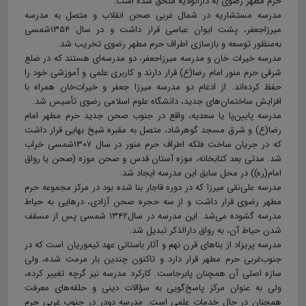
حرم مطهر رضوی به دارالولایه ملحق شده است.
مدرسه مستشاریه در شمال غربی صحن انقلاب و متصل به مدرسه
میرزاجعفر، پشت ایوان عباسی قرار داشت و در سال ۱۳۵۴شمسی
به‌منظور توسعه و بازسازی اطراف حرم مطهر رضوی تخریب شد.
مدرسه خیرات خان و مدرسه میرزاجعفر، دو مدرسه‌ای هستند که در ضلع
شرقی حرم منور امام رضا(ع) قرار دارند و کاربری علمی و آموزشی خود را
حفظ کرده‌اند. از ادغام دو مدرسه میرزا جعفر و خیرات‌خان همراه با
افزایش ساختمان‌های جدید، دانشگاه علوم اسلامی رضوی تأسیس شد.
مدرسه پایین‌‌پا یا سعدیه، واقع در جنوب صحن جدید حرم مطهر امام
رضا(ع) و شرق مسجد گوهرشاد، متصل به مقبره شیخ بهایی قرار داشت
که در جریان ساخت فلکه اطراف حرم منور در سال ۱۳۰۷شمسی خراب
شد. مدتی بعد کتابخانه، موزه آستان قدس و صحن موزه (صحن یا رواق
امام(ره)) در محل سابق این مدرسه ایجاد شد.
مدرسه علی‌نقی میرزا که در دوره قاجار بنا شده بود در مرکز مجموعه حرم
مطهر رضوی قرار داشت و از سه حجره صحن آزادی، درهایی به حیاط
مدرسه گشوده می‌شد. این مدرسه در سال۱۳۴۲ شمسی پس از مسقف
شدن حیاط آن، به رواق دارالذکر تبدیل شد.
مدرسە پریزاد از بناهای قرن نهم و آثار باستانی عهد تیموریان است که در
جنوب‌غربی حرم مطهر قرار دارد و تاکنون چندین بار مرمت شده، ولی
سازە اصلی آن همچنان پابرجاست. کارکرد مدرسه نیز گرچه تغییر کرده،
ولی به عنوان مرکز پاسخ‌گویی به سؤالات دینی و حلقه‌های معرفت
همچنان در حال خدمات علمی است. مدرسە دودر در جنوب غربی حرم