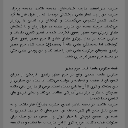
مدرسه میرزاجعفر، مدرسه خیرات‌خان، مدرسه بالاسر، مدرسه پریزاد،
مدرسه دودر و… اقمار علمی درخشانی بوده‌اند که در طول قرن‌ها گرد
مشهد شمس‌الشموس می‌گردیدند و کهکشان راه شیعی را پرنورتر
می‌کردند. هرچند عمده این مدارس علمیه در طول زمان و با گسترش
فضای زیارتی حرم مطهر رضوی تخریب شده یا تغییر کاربری داده‌اند و
مدارس جدید در مدار دورتری فضای خارج از حرم مطهر رضوی شکل
گرفته‌اند، اما برجستگی علمی عالم آل‌محمد(ع) سبب شده حرم مطهر
رضوی همچنان مرکزیت علمی خود را حفظ کند و این پویایی علمی حتی
در محیط حرم مطهر نیز جاری باشد.
قصه مدارس علمیه قلب حرم مطهر
مدارس علمیه قدیمی واقع در حرم مطهر رضوی، تاریخی از دوران
تیموریان تا صفویه و قاجاریه را روایت می‌کنند. اما عمده این مدارس از
بین رفته‌اند و اثری از آن‌ها باقی نمانده است. برخی از مدارس باقی مانده
همچنان به عنوان مرکز علمی‌آموزشی فعالیت می‌کنند و برخی کاربری‌های
تبلیغی پیدا کرده‌اند.
مدرسه بالاسر، در ناحیه بالاسر ضریح حضرت رضا(ع) قرار داشت و به
همین دلیل بدین نام شهرت یافته بود. مدرسه‌ای که در عهد تیموری بنا
شده بود، صحن کوچکی با چهار ایوان و ۲۱حجره در دو طبقه برای
سکونت طلاب داشت. امروزه اثری از این مدرسه به جا نمانده و در توسعه