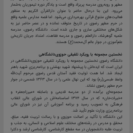
مطهر و روبه‌روی مدرسە پریزاد واقع است و یادگار دورە تیموریان به‌شمار
می‌رود. این بنا درحال حاضر با عنوان دارالقرآن الکریم به منظور
فعالیت‌های متنوع قرآنی بهره‌برداری می‌شود. اما قصه مدارس علمیه واقع
در حرم مطهر رضوی در تاریخ متوقف نمانده و در عصر حاضر نیز به
شکل‌های مختلفی ساری و جاری شده است. دانشگاه رضوی، مدرسه
علمیه گوهرشاد، دارالعلم رضوی و مدرسه فقاهت، امتداد جریان تاریخی
علم‌آموزی در جوار عالم آل‌محمد(ع) هستند.
نخستین مجموعه با رویکرد تلفیقی حوزوی‌دانشگاهی
دانشگاه رضوی نخستین مجموعه با رویکرد تلفیقی حوزوی‌دانشگاهی در
ایران است که ایده‌اش با پیشنهاد شهید بهشتی و برنامه‌ریزی شهید باهنر
ایجاد شد. اما همت تولیت فقید آستان قدس رضوی مرحوم آیت‌الله
واعظ طبسی(ره) بود که این نهال علمی را در سال ۱۳۶۳ شمسی در جوار
حرم مطهر رضوی نشاند.
مجموعه‌ای برآمده از دو مدرسه قدیمی و باسابقه «میرزاجعفر» و
«خیرات‌خان» که در سال ۱۳۷۴ اساسنامه‌اش در شورای عالی انقلاب
فرهنگی به تصویب رسید و برنامه آموزشی آن نیز در شورای عالی
برنامه‌ریزی وزارت علوم تأیید شد.
این دانشگاه با تأکید بر اصالت حوزوی و با رسالت تربیت فقیه، مبلغ،
محقق و مدرس در رشته‌های مختلف علوم اسلامی و انسانی، به جذب و
تربیت طلبه دانشجویان در سه مقطع کارشناسی، کارشناسی ارشد و دکترا