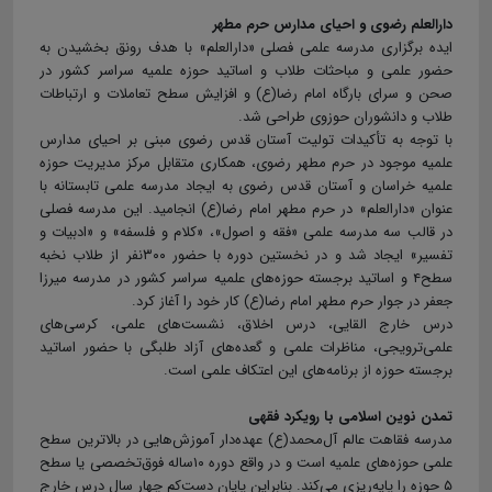
دارالعلم رضوی و احیای مدارس حرم مطهر
ایده برگزاری مدرسه علمی فصلی «دارالعلم» با هدف رونق بخشیدن به
حضور علمی و مباحثات طلاب و اساتید حوزه علمیه سراسر کشور در
صحن و سرای بارگاه امام رضا(ع) و افزایش سطح تعاملات و ارتباطات
طلاب و دانشوران حوزوی طراحی شد.
با توجه به تأکیدات تولیت آستان قدس رضوی مبنی بر احیای مدارس
علمیه موجود در حرم مطهر رضوی، همکاری متقابل مرکز مدیریت حوزه
علمیه خراسان و آستان قدس رضوی به ایجاد مدرسه علمی تابستانه با
عنوان «دارالعلم» در حرم مطهر امام رضا(ع) انجامید. این مدرسه فصلی
در قالب سه مدرسه علمی «فقه و اصول»، «کلام و فلسفه» و «ادبیات و
تفسیر» ایجاد شد و در نخستین دوره با حضور ۳۰۰نفر از طلاب نخبه
سطح۴ و اساتید برجسته حوزه‌های علمیه سراسر کشور در مدرسه میرزا
جعفر در جوار حرم مطهر امام رضا(ع) کار خود را آغاز کرد.
درس خارج القایی، درس اخلاق، نشست‌‌های علمی، کرسی‌‌های
علمی‌ترویجی، مناظرات علمی و گعده‌های آزاد طلبگی با حضور اساتید
برجسته حوزه از برنامه‌های این اعتکاف علمی است.
تمدن نوین اسلامی با رویکرد فقهی
مدرسه فقاهت عالم آل‌محمد(ع) عهده‌دار آموزش‌هایی در بالاترین سطح
علمی حوزه‌های علمیه است و در واقع دوره ۱۰ساله فوق‌تخصصی یا سطح
۵ حوزه را پایه‌ریزی می‌کند. بنابراین پایان دست‌کم چهار سال درس خارج