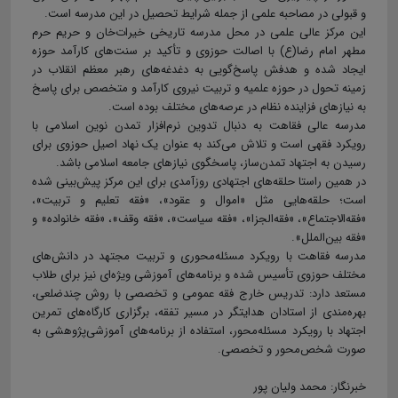
و قبولی در مصاحبه علمی از جمله شرایط تحصیل در این مدرسه است.
این مرکز عالی علمی در محل مدرسه تاریخی خیرات‌خان و حریم حرم
مطهر امام رضا(ع) با اصالت حوزوی و تأکید بر سنت‌های کارآمد حوزه
ایجاد شده و هدفش پاسخ‌گویی به دغدغه‌های رهبر معظم انقلاب در
زمینه تحول در حوزه علمیه و تربیت نیروی کارآمد و متخصص برای پاسخ
به نیازهای فزاینده نظام در عرصه‌های مختلف بوده است.
مدرسه عالی فقاهت به دنبال تدوین نرم‌افزار تمدن نوین اسلامی با
رویکرد فقهی است و تلاش می‌کند به عنوان یک نهاد اصیل حوزوی برای
رسیدن به اجتهاد تمدن‌ساز، پاسخگوی نیازهای جامعه اسلامی باشد.
در همین راستا حلقه‌های اجتهادی روزآمدی برای این مرکز پیش‌بینی شده
است؛ حلقه‌هایی مثل «اموال و عقود»، «فقه تعلیم و تربیت»،
«فقه‌الاجتماع»، «فقه‌الجزا»، «فقه سیاست»، «فقه وقف»، «فقه خانواده» و
«فقه بین‌الملل».
مدرسه فقاهت با رویکرد مسئله‌محوری و تربیت مجتهد در دانش‌های
مختلف حوزوی تأسیس شده و برنامه‌های آموزشی ویژه‌ای نیز برای طلاب
مستعد دارد: تدریس خارج فقه عمومی و تخصصی با روش چندضلعی،
بهره‌مندی از استادان هدایتگر در مسیر تفقه، برگزاری کارگاه‎‌های تمرین
اجتهاد با رویکرد مسئله‌محور، استفاده از برنامه‌های آموزشی‌پژوهشی به
صورت شخص‌محور و تخصصی.
خبرنگار: محمد ولیان پور