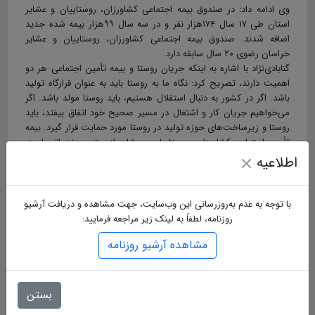
وی ادامه داد: در صندوق بیمه اجتماعی کشاورزان، روستاییان و عشایر
استان طی ۱۷ سال ۱۷۴هزار نفر و در سه سال ۹۹هزار بیمه شده جدید
اضافه شدند. صندوق بیمه اجتماعی کشاورزان، روستاییان و عشایر
خراسان رضوی ۲۰ سال سابقه دارد.
گنابادی‌نژاد با اشاره به اینکه جریان روستا و بیمه تأمین اجتماعی هر دو
اهمیت دارند، تصریح کرد: نگاه ما به روستا باید به عنوان قرارگاه تولید
باشد. اگر در کشور به دنبال استقلال هستیم، باید روستا مولد باشد. اگر
می‌خواهیم جریان کار و اشتغال در مسیر صحیح خود اتفاق بیفتد، باید
روستا و زیرساخت‌های حوزه تولید در روستا مورد حمایت قرار گیرد. بیمه
تأمین اجتماعی کشاورزان، روستاییان و عشایر از بهترین خدماتی است
که می‌تواند از زیرساخت‌های تولید در روستا حمایت کند.
اطلاعیه
برچسب ها :
با توجه به عدم به‌روزرسانی این وب‌سایت، جهت مشاهده و دریافت آرشیو
روزنامه، لطفاً به لینک زیر مراجعه فرمایید:
ارسال دیدگاه
مشاهده آرشیو روزنامه
نام
بستن
ایمیل