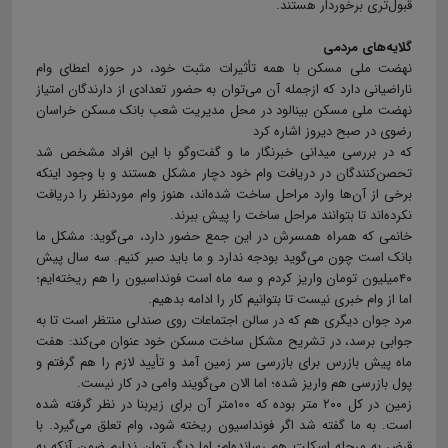
قبول‌تری برخوردار هستند.
گلایه‌های مردمی
نهضت ملی مسکن با همه تأثیرات مثبت خود، در حوزه اعطای وام
ناراضیانی دارد که ازجمله آن می‌توان به حضور تعدادی از دارندگان امتیاز
نهضت ملی مسکن بینالود در محل مدیریت شعب بانک مسکن خراسان
رضوی در صبح دیروز اشاره کرد
که در بررسی میدانی خبرنگار ما و گفت‌وگو با این افراد مشخص شد
تحصن‌کنندگان در دریافت وام خود دچار مشکل هستند و با وجود اینکه
برخی از آن‌ها وارد مراحل ساخت شده‌اند، هنوز وام موردنظر را دریافت
نکرده‌اند تا بتوانند مراحل ساخت را پیش ببرند.
خانمی که همراه همسرش در این جمع حضور دارد، می‌گوید: مشکل ما
بانک است چون می‌گوید بودجه ندارد و ما باید صبر کنیم. سه سال پیش
۴۰میلیون تومان واریز کردم و سه ماه است فونداسیون را هم ریخته‌ایم؛
اما از وام خبری نیست تا بتوانیم کار را ادامه بدهیم.
مرد جوان دیگری هم که در سالن اجتماعات روی صندلی منتظر است تا به
جوابی برسد، در تشریح مشکل ساخت مسکن خود عنوان می‌کند: هفت
ماه پیش بازرس برای بازرسی سر زمین آمد و تأیید لازم را هم گرفتم و
پول بازرسی هم واریز شده؛ اما الان می‌گویند وامی در کار نیست.
زمین در کل ۲۰۰ متر بوده که ۱۰۰متر آن برای زیربنا در نظر گرفته شده
است. به ما گفته شد اگر فونداسیون ریخته شود، وام تعلق می‌گیرد. با
قرض به مرحله اسکلت هم رسانده‌ام؛ اما دیگر توان ندارم ضمن آنکه به