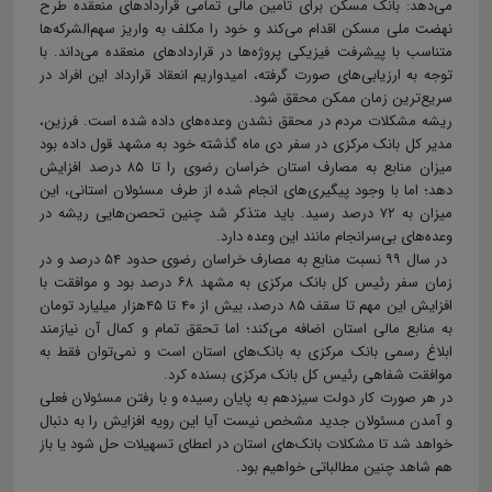
می‌دهد: بانک مسکن برای تأمین مالی تمامی قراردادهای منعقده طرح
نهضت ملی مسکن اقدام می‌کند و خود را مکلف به واریز سهم‌الشرکه‌ها
متناسب با پیشرفت فیزیکی پروژه‌ها در قراردادهای منعقده می‌داند. با
توجه به ارزیابی‌های صورت گرفته، امیدواریم انعقاد قرارداد این افراد در
سریع‌ترین زمان ممکن محقق شود.
ریشه مشکلات مردم در محقق نشدن وعده‌های داده شده است. فرزین،
مدیر کل بانک مرکزی در سفر دی ماه گذشته خود به مشهد قول داده بود
میزان منابع به مصارف استان خراسان رضوی را تا ۸۵ درصد افزایش
دهد؛ اما با وجود پیگیری‌های انجام شده از طرف مسئولان استانی، این
میزان به ۷۲ درصد رسید. باید متذکر شد چنین تحصن‌هایی ریشه در
وعده‌های بی‌سرانجام مانند این وعده دارد.
در سال ۹۹ نسبت منابع به مصارف خراسان رضوی حدود ۵۴ درصد و در
زمان سفر رئیس کل بانک مرکزی به مشهد ۶۸ درصد بود و موافقت با
افزایش این مهم تا سقف ۸۵ درصد، بیش از ۴۰ تا ۴۵هزار میلیارد تومان
به منابع مالی استان اضافه می‌کند؛ اما تحقق تمام و کمال آن نیازمند
ابلاغ رسمی بانک مرکزی به بانک‌های استان است و نمی‌توان فقط به
موافقت شفاهی رئیس کل بانک مرکزی بسنده کرد.
در هر صورت کار دولت سیزدهم به پایان رسیده و با رفتن مسئولان فعلی
و آمدن مسئولان جدید مشخص نیست آیا این رویه افزایش را به دنبال
خواهد شد تا مشکلات بانک‌های استان در اعطای تسهیلات حل شود یا باز
هم شاهد چنین مطالباتی خواهیم بود.