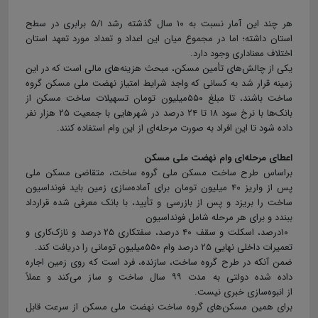
هر چند این آمار نسبت به ۱۰ سال گذشته رشد ۵/۱ برابری در سطح
استان داشته؛ اما در مجموع میان این اعداد و تعداد مورد تعهد استان
اختلاف معناداری وجود دارد.
یکی از چالش‌های تأمین مسکن، مبحث هزینه‌های مالی است که در این
زمینه قرار شد به کسانی که واجد شرایط امتیاز نهضت ملی مسکن گروه
ساخت باشند، تا مبلغ ۵۵۰میلیون تومان تسهیلات ساخت مسکن از
بانک‌ها با نرخ سود ۱۸ تا ۲۴ درصد در شهرهایی با جمعیت ۲۵ هزار نفر
داده شود تا این افراد به صورت مرحله‌ای از این وام استفاده کنند.
اعطای مرحله‌ای وام نهضت ملی مسکن
براساس طرح ساخت مسکن ملی گروه ساخت، متقاضی مسکن ملی
پس از واریز ۴۰ میلیون تومان برای آماده‌سازی زمین باید فونداسیون
ساخت را بریزد و پس از بازرسی و تأیید، با بانک معرفی شده قرارداد
ببندد و برای هر مرحله شامل فونداسیون
۱۰درصد، اسکلت و سقف ۴۰ درصد، سفتکاری ۲۵ درصد و نازک‌کاری و
تعمیرات داخلی نهایی ۲۵ درصد وام ۵۵۰میلیون تومانی را دریافت کند.
ضمن آنکه در طرح گروه ساخت، سازنده، فرد است که روی زمین اجاره
داده شده دولتی به مدت ۹۹ سال ساخت و ساز می‌کند و عملاً
از انبوه‌سازی خبری نیست.
برای همین مسکن‌های گروه ساخت نهضت ملی مسکن از سرعت قابل