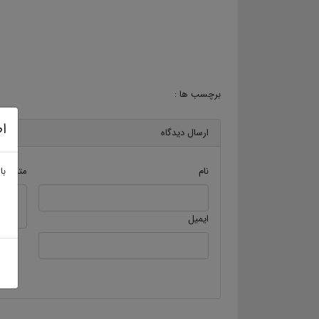
برچسب ها :
اط
ارسال دیدگاه
با
نام
متن دید
ایمیل