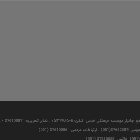
تلفن: ۰۵۱۳۷۶۸۵۰۱۱ . نمابر تحریریه : 37610087 - 37684004 (051)