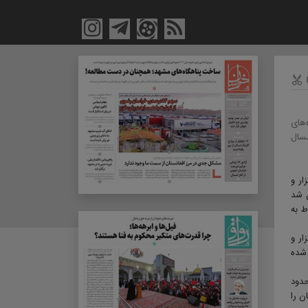
های
مسال
گو با ایرنا افزود: در سه ماهه نخست امسال ۱۳هزار و
ل شد
۶۰ پرونده مربوط به
ین در حالی است که در مدت مشابه سال گذشته ۱۵هزار و
 شده
حدود
ن را