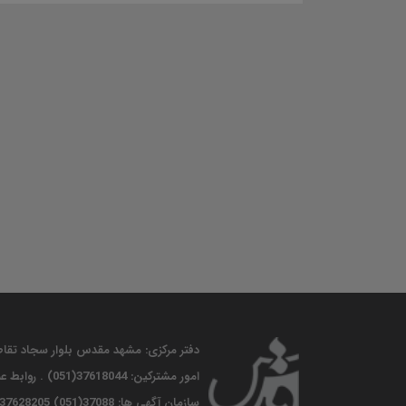
دفتر مرکزی: مشهد مقدس بلوار سجاد تقاطع جانباز موسسه فرهنگی قدس. 
امور مشترکین: 37618044(051) . روابط عمومی :37662587(051) . ارتباطات مردمی : 37610086 (051)
سازمان آگهی ها: 37088(051) 37628205(051). فاکس :37610085 (051)