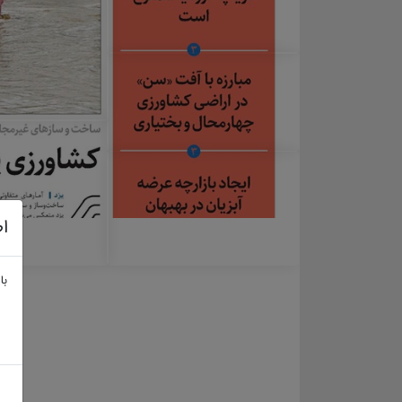
اط
با