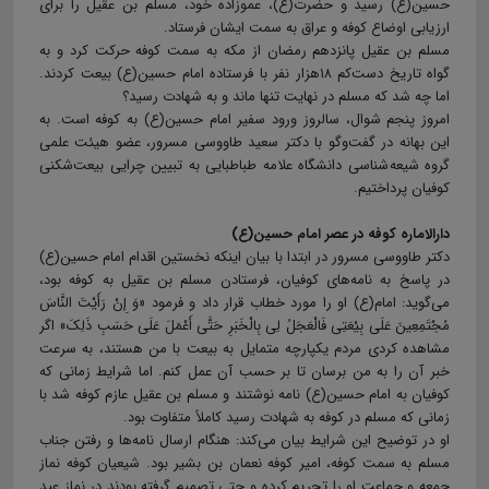
حسین(ع) رسید و حضرت(ع)، عموزاده خود، مسلم بن عقيل را برای
ارزيابی اوضاع کوفه و عراق به سمت ايشان فرستاد.
مسلم بن عقیل پانزدهم رمضان از مکه به سمت کوفه حرکت کرد و به
گواه تاریخ دست‌کم ۱۸هزار نفر با فرستاده امام حسین(ع) بیعت کردند.
اما چه شد که مسلم در نهایت تنها ماند و به شهادت رسید؟
امروز پنجم شوال، سالروز ورود سفیر امام حسین(ع) به کوفه است. به
این بهانه در گفت‌وگو با دکتر سعید طاووسی مسرور، عضو هیئت علمی
گروه شیعه شناسی دانشگاه علامه طباطبایی به تبیین چرایی بیعت‌شکنی
کوفیان پرداختیم.
دارالاماره کوفه در عصر امام حسین(ع)
دکتر طاووسی مسرور در ابتدا با بیان اینکه نخستین اقدام امام حسین(ع)
در پاسخ به نامه‌های کوفیان، فرستادن مسلم بن عقیل به کوفه بود،
می‌گوید: امام(ع) او را مورد خطاب قرار داد و فرمود «وَ إِنْ رَأَیْتَ النَّاسَ
مُجْتَمِعِینَ عَلَی بِیْعَتِی فَالْعَجَلُ لِی بِالْخَبَرِ حَتَّی أَعْمَلَ عَلَی حَسَبِ ذَلِکَ» اگر
مشاهده کردی مردم یکپارچه متمایل به بیعت با من هستند، به سرعت
خبر آن را به من برسان تا بر حسب آن عمل کنم. اما شرایط زمانی که
کوفیان به امام حسین(ع) نامه نوشتند و مسلم بن عقیل عازم کوفه شد با
زمانی که مسلم در کوفه به شهادت رسید کاملاً متفاوت بود.
او در توضیح این شرایط بیان می‌کند: هنگام ارسال نامه‌ها و رفتن جناب
مسلم به سمت کوفه، امیر کوفه نعمان بن بشير بود. شیعیان کوفه نماز
جمعه و جماعت او را تحریم کرده و حتی تصمیم گرفته بودند در نماز عید