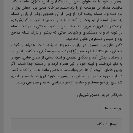
برقرار و خود را به عنوان یکی از دوستداران اهل‌بیت(ع) قلمداد کند.
عاقبت، مسلم بن عوسجه او را نزد مسلم در خانه هانی برد. معقل پول را
پرداخت و با مسلم بیعت کرد. او پس از آن همچون یکی از یاران مسلم
به محل استقرار او رفت و آمد مى‌كرد و مخفيانه اخبار و گزارش‌هاى
نهضت را به ابن‌زياد مى‌رساند. جاسوسى او ضربه سختى به‌ نهضت مسلم
در كوفه زد و به دستگيرى و شهادت ‌هانى‌ که پیشوا و بزرگ قبیله مذحج
بود و سپس مسلم بن عقيل ‌انجاميد.
دکتر طاووسی مسرور در پایان تصریح می‌کند: علت همراهی نکردن
کوفیان با فرستاده امام حسین(ع) تهدید و جو سنگینی بود که بر اثر رعب
و وحشت پیش آمد و دیگری تطمیع و اینکه برخی از سران قبایل، خود را
به دنیا فروختند و قبیله خود را نیز همراه کرده و از مسلم جدا شدند. اگر
چنین فضایی نبود، آن‌ها نمی‌توانستند شخصی مانند هانی را اعدام کنند.
در این دوره خاص، از نعمان بن بشیر تا دوره ابن‌زیاد با تغییر فضای
شدیدی روبه‌رو هستیم و جامعه از جو همراهی به عدم همراهی رسید.
خبرنگار: مریم احمدی شیروان
برچسب ها :
ارسال دیدگاه